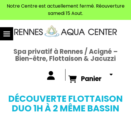
Panneau de gestion des cookies
Notre Centre est actuellement fermé. Réouverture
samedi 15 Aout.
Spa privatif à Rennes / Acigné –
Bien-être, Flottaison & Jacuzzi
Panier
DÉCOUVERTE FLOTTAISON
DUO 1H À 2 MÊME BASSIN