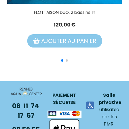
N DUO, 2 bassins 1h
FLOTTAISON DUO 
120,00
€
108,
TER AU PANIER
AJOUTER
PAIEMENT
Salle
SÉCURISÉ
privative
06 11 74
utilisable
17 57
par les
PMR