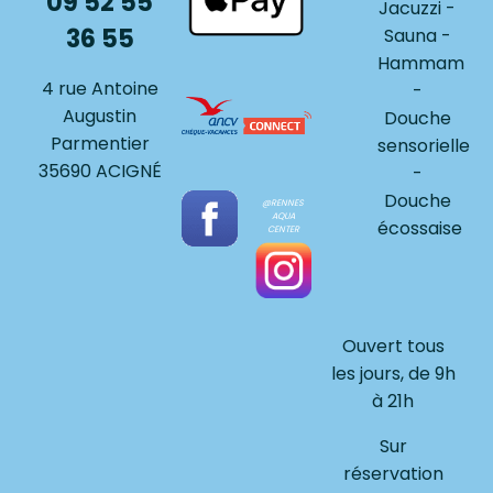
09 52 55
Jacuzzi -
36 55
Sauna -
Hammam
4 rue Antoine
-
Augustin
Douche
Parmentier
sensorielle
35690 ACIGNÉ
-
Douche
@RENNES
AQUA
écossaise
CENTER
Ouvert tous
les jours, de 9h
à 21h
Sur
réservation